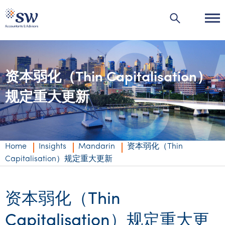
资本弱化（Thin Capitalisation）
Industries
规定重大更新
Industries
Services
Agribusiness | Agriculture
Private business
Insights
Home
Insights
Mandarin
资本弱化（Thin
Automotive
Capitalisation）规定重大更新
Corporate
Accounting & compliance
Insights
About us
Education
Individuals & family office
Audit & assurance
Audit & assurance
Insights
About us
Careers
资本弱化（Thin
Energy & resources
Government & regulators
Business advisory
Corporate finance & valuations
Wealth management
Events & webinars
Australia’s best kept accounting secret
Capitalisation）规定重大更
Careers
Contact us
Financial services