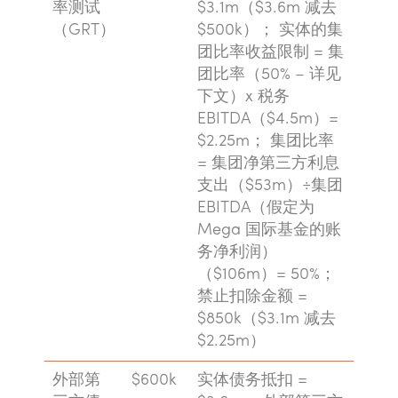
率测试
$3.1m（$3.6m 减去
（GRT）
$500k）； 实体的集
团比率收益限制 = 集
团比率（50% – 详见
下文）x 税务
EBITDA（$4.5m）=
$2.25m； 集团比率
= 集团净第三方利息
支出（$53m）÷集团
EBITDA（假定为
Mega 国际基金的账
务净利润）
（$106m）= 50%；
禁止扣除金额 =
$850k（$3.1m 减去
$2.25m）
外部第
$600k
实体债务抵扣 =