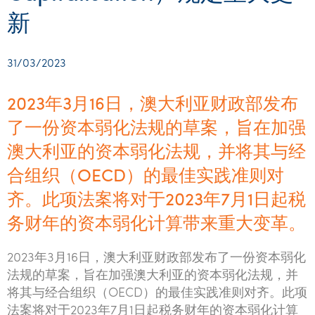
Startups & entrepreneurs
Corporate finance & valuations
Tax for Corporates
Outsourced services
Internal audit & risk advisory
Firm news
Celebrating 90 Years of SW – A legacy of growth &
新
Our benefits & rewards
Franchise
Contact us
International support
Tax for Private Business
Probity & governance
Business advisory
innovation
Federal & state budgets
Our culture
Government & regulators
Request for proposal
Niche expertise
Tax & advisory
R&D and grant incentives
Export & trade
Our people
31/03/2023
Pillar Two
Students & graduates
Health
Subscribe
Technology solutions
Corporate finance
Market entry
Clean energy assurance
Culture & community
CEO Sleepout
2023年3月16日，澳大利亚财政部发布
Business Private Client Advisory
Manufacturing
Office locations
Services overview
Tax for Internationals
Indigenous business advisory
Complete Tax Solutions
Policies & compliance
了一份资本弱化法规的草案，旨在加强
Submissions
Assurance and Advisory
Not-for-profit
澳大利亚的资本弱化法规，并将其与经
Deceased Estates
CTSplus FBT
Transparency report
Tax
合组织（OECD）的最佳实践准则对
Professional services
Cloud accounting
齐。此项法案将对于2023年7月1日起税
Corporate Finance
Property & infrastructure
Calculators & evaluators
务财年的资本弱化计算带来重大变革。
Retail & distribution
2023年3月16日，澳大利亚财政部发布了一份资本弱化
Sustainability & ESG
法规的草案，旨在加强澳大利亚的资本弱化法规，并
将其与经合组织（OECD）的最佳实践准则对齐。此项
Technology
法案将对于2023年7月1日起税务财年的资本弱化计算