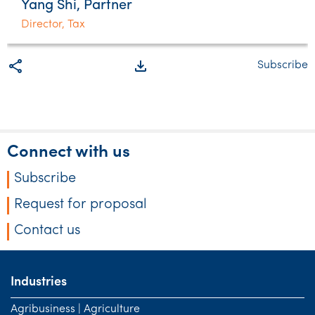
Yang Shi, Partner
Director, Tax
share
file_download
Subscribe
Connect with us
Subscribe
Request for proposal
Contact us
Industries
Agribusiness | Agriculture